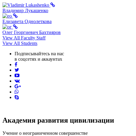
Владимир Лукашенко
Елизавета Однолеткова
Олег Георгиевич Бахтияров
View All Faculty Staff
View All Students
Подписывайтесь на нас
в соцсетях и аккаунтах
facebook
twitter
youtube
vk
pinterest
skype
Академия развития цивилизации
Учение о неограниченном совершенстве