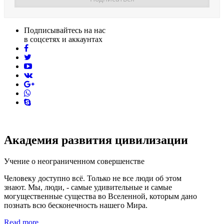
Подписывайтесь на нас
в соцсетях и аккаунтах
facebook
twitter
youtube
vk
pinterest
skype
Академия развития цивилизации
Учение о неограниченном совершенстве
Человеку доступно всё. Только не все люди об этом
знают. Мы, люди, - самые удивительные и самые
могущественные существа во Вселенной, которым дано
познать всю бесконечность нашего Мира.
Read more