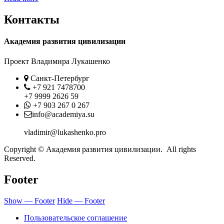
Контакты
Академия развития цивилизации
Проект Владимира Лукашенко
Location
Санкт-Петербург
Phone
+7 921 7478700
+7 9999 2626 59
Whatsapp
+7 903 267 0 267
Contact
info@academiya.su
vladimir@lukashenko.pro
Copyright © Академия развития цивилизации. All rights
Reserved.
Footer
Show — Footer
Hide — Footer
Пользовательское соглашение