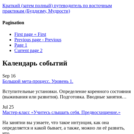
Краткий (затем полный) путеводитель по восточным
практикам (Буддизму, Мудрости)
Pagination
First page
« First
Previous page
‹ Previous
Page
1
Current page
2
Календарь событий
Sep 16
Большой мета-процесс. Уровень 1.
Вступительные установки. Определение коренного состояния
(выживания или развития). Подготовка. Вводные занятия…
Jul 25
Мастер-класс «Учитесь слышать себя. Предвосхищение.»
На занятии вы узнаете, что такое интуиция, как она
определяется и какой бывает, а также, можно ли её развить,
что…