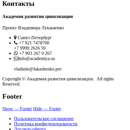
Контакты
Академия развития цивилизации
Проект Владимира Лукашенко
Location
Санкт-Петербург
Phone
+7 921 7478700
+7 9999 2626 59
Whatsapp
+7 903 267 0 267
Contact
info@academiya.su
vladimir@lukashenko.pro
Copyright © Академия развития цивилизации. All rights
Reserved.
Footer
Show — Footer
Hide — Footer
Пользовательское соглашение
Политика конфиденциальности
Договор-оферта