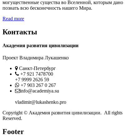
могущественные существа во Вселенной, которым дано
познать всю бесконечность нашего Мира.
Read more
Контакты
Академия развития цивилизации
Проект Владимира Лукашенко
Location
Санкт-Петербург
Phone
+7 921 7478700
+7 9999 2626 59
Whatsapp
+7 903 267 0 267
Contact
info@academiya.su
vladimir@lukashenko.pro
Copyright © Академия развития цивилизации. All rights
Reserved.
Footer