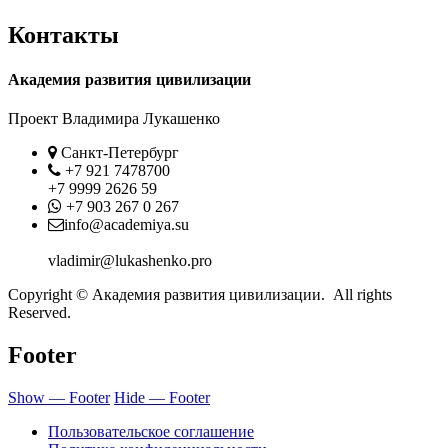
Контакты
Академия развития цивилизации
Проект Владимира Лукашенко
Location
Санкт-Петербург
Phone
+7 921 7478700
+7 9999 2626 59
Whatsapp
+7 903 267 0 267
Contact
info@academiya.su
vladimir@lukashenko.pro
Copyright © Академия развития цивилизации. All rights
Reserved.
Footer
Show — Footer
Hide — Footer
Пользовательское соглашение