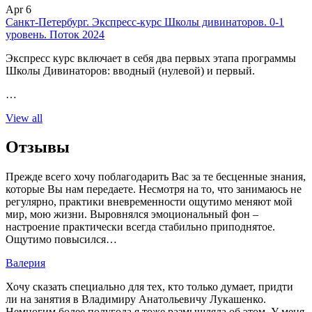
Apr 6
Санкт-Петербург. Экспресс-курс Школы дивинаторов. 0-1
уровень. Поток 2024
Экспресс курс включает в себя два первых этапа программы
Школы Дивинаторов: вводный (нулевой) и первый.
…
View all
Отзывы
Прежде всего хочу поблагодарить Вас за те бесценные знания,
которые Вы нам передаете. Несмотря на то, что занимаюсь не
регулярно, практики вневременности ощутимо меняют мой
мир, мою жизни. Выровнялся эмоциональный фон –
настроение практически всегда стабильно приподнятое.
Ощутимо повысился…
Валерия
Хочу сказать специально для тех, кто только думает, придти
ли на занятия в Владимиру Анатольевичу Лукашенко.
Немногим более полугода я тоже размышляла об этом. У меня