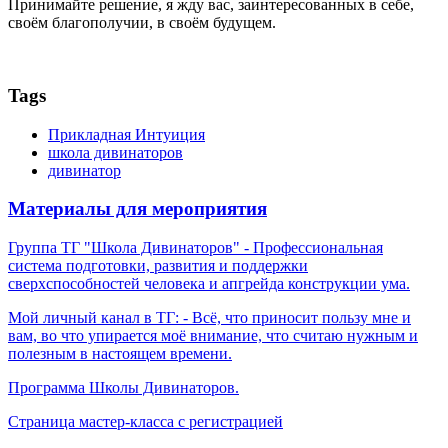
Принимайте решение, я жду вас, заинтересованных в себе,
своём благополучии, в своём будущем.
Tags
Прикладная Интуиция
школа дивинаторов
дивинатор
Материалы для мероприятия
Группа ТГ "Школа Дивинаторов" - Профессиональная
система подготовки, развития и поддержки
сверхспособностей человека и апгрейда конструкции ума.
Мой личный канал в ТГ: - Всё, что приносит пользу мне и
вам, во что упирается моё внимание, что считаю нужным и
полезным в настоящем времени.
Программа Школы Дивинаторов.
Страница мастер-класса с регистрацией