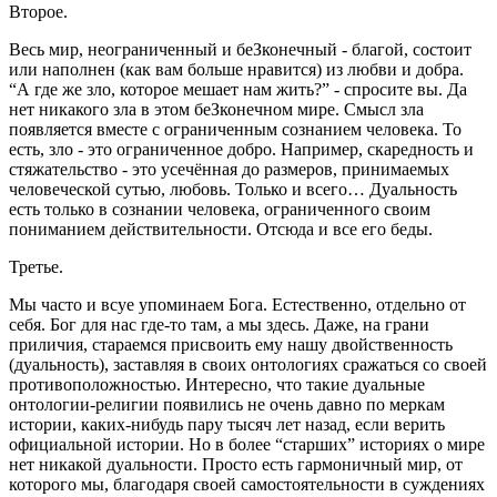
Второе.
Весь мир, неограниченный и беЗконечный - благой, состоит
или наполнен (как вам больше нравится) из любви и добра.
“А где же зло, которое мешает нам жить?” - спросите вы. Да
нет никакого зла в этом беЗконечном мире. Смысл зла
появляется вместе с ограниченным сознанием человека. То
есть, зло - это ограниченное добро. Например, скаредность и
стяжательство - это усечённая до размеров, принимаемых
человеческой сутью, любовь. Только и всего… Дуальность
есть только в сознании человека, ограниченного своим
пониманием действительности. Отсюда и все его беды.
Третье.
Мы часто и всуе упоминаем Бога. Естественно, отдельно от
себя. Бог для нас где-то там, а мы здесь. Даже, на грани
приличия, стараемся присвоить ему нашу двойственность
(дуальность), заставляя в своих онтологиях сражаться со своей
противоположностью. Интересно, что такие дуальные
онтологии-религии появились не очень давно по меркам
истории, каких-нибудь пару тысяч лет назад, если верить
официальной истории. Но в более “старших” историях о мире
нет никакой дуальности. Просто есть гармоничный мир, от
которого мы, благодаря своей самостоятельности в суждениях