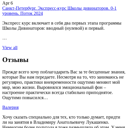
Apr 6
Санкт-Петербург. Экспресс-курс Школы дивинаторов. 0-1
уровень. Поток 2024
Экспресс курс включает в себя два первых этапа программы
Школы Дивинаторов: вводный (нулевой) и первый.
…
View all
Отзывы
Прежде всего хочу поблагодарить Вас за те бесценные знания,
которые Вы нам передаете. Несмотря на то, что занимаюсь не
регулярно, практики вневременности ощутимо меняют мой
мир, мою жизни. Выровнялся эмоциональный фон –
настроение практически всегда стабильно приподнятое.
Ощутимо повысился…
Валерия
Хочу сказать специально для тех, кто только думает, придти
ли на занятия в Владимиру Анатольевичу Лукашенко.
Немногим более полугода я тоже размышляла об этом. У меня