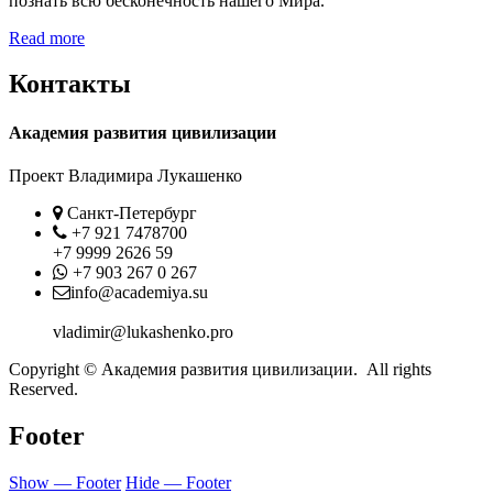
познать всю бесконечность нашего Мира.
Read more
Контакты
Академия развития цивилизации
Проект Владимира Лукашенко
Location
Санкт-Петербург
Phone
+7 921 7478700
+7 9999 2626 59
Whatsapp
+7 903 267 0 267
Contact
info@academiya.su
vladimir@lukashenko.pro
Copyright © Академия развития цивилизации. All rights
Reserved.
Footer
Show — Footer
Hide — Footer