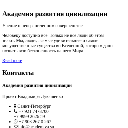
Академия развития цивилизации
Учение о неограниченном совершенстве
Человеку доступно всё. Только не все люди об этом
знают. Мы, люди, - самые удивительные и самые
могущественные существа во Вселенной, которым дано
познать всю бесконечность нашего Мира.
Read more
Контакты
Академия развития цивилизации
Проект Владимира Лукашенко
Location
Санкт-Петербург
Phone
+7 921 7478700
+7 9999 2626 59
Whatsapp
+7 903 267 0 267
Contact
info@academiya.su