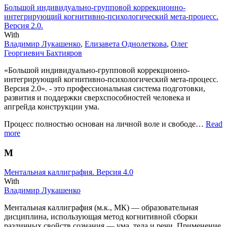
Большой индивидуально-групповой коррекционно-
интегрирующий когнитивно-психологический мета-процесс.
Версия 2.0.
With
Владимир Лукашенко
,
Елизавета Однолеткова
,
Олег
Георгиевич Бахтияров
«Большой индивидуально-групповой коррекционно-
интегрирующий когнитивно-психологический мета-процесс.
Версия 2.0». - это профессиональная система подготовки,
развития и поддержки сверхспособностей человека и
апгрейда конструкции ума.
Процесс полностью основан на личной воле и свободе…
Read
more
М
Ментальная каллиграфия. Версия 4.0
With
Владимир Лукашенко
Ментальная каллиграфия (м.к., МК) — образовательная
дисциплина, использующая метод когнитивной сборки
различных свойств сознания — ума, тела и речи. Применение