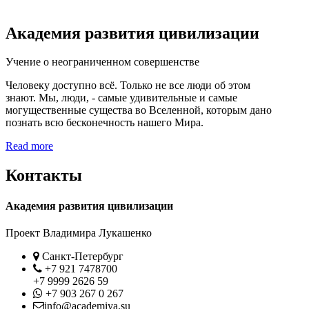
Академия развития цивилизации
Учение о неограниченном совершенстве
Человеку доступно всё. Только не все люди об этом
знают. Мы, люди, - самые удивительные и самые
могущественные существа во Вселенной, которым дано
познать всю бесконечность нашего Мира.
Read more
Контакты
Академия развития цивилизации
Проект Владимира Лукашенко
Location
Санкт-Петербург
Phone
+7 921 7478700
+7 9999 2626 59
Whatsapp
+7 903 267 0 267
Contact
info@academiya.su