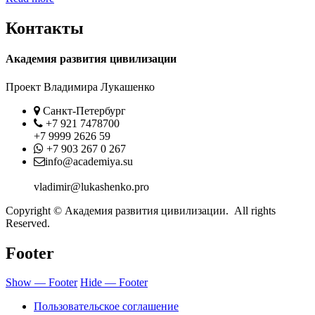
Контакты
Академия развития цивилизации
Проект Владимира Лукашенко
Location
Санкт-Петербург
Phone
+7 921 7478700
+7 9999 2626 59
Whatsapp
+7 903 267 0 267
Contact
info@academiya.su
vladimir@lukashenko.pro
Copyright © Академия развития цивилизации. All rights
Reserved.
Footer
Show — Footer
Hide — Footer
Пользовательское соглашение