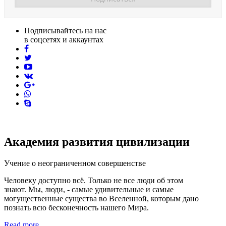
Подписывайтесь на нас
в соцсетях и аккаунтах
facebook
twitter
youtube
vk
pinterest
skype
Академия развития цивилизации
Учение о неограниченном совершенстве
Человеку доступно всё. Только не все люди об этом
знают. Мы, люди, - самые удивительные и самые
могущественные существа во Вселенной, которым дано
познать всю бесконечность нашего Мира.
Read more